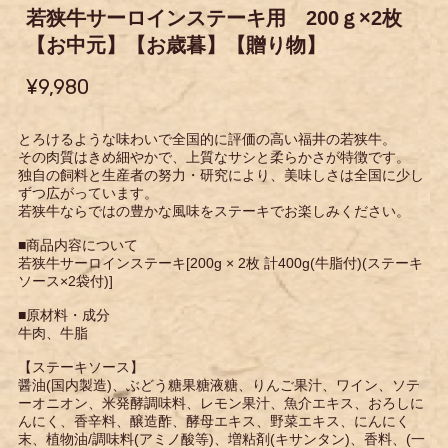
若狭牛サーロインステーキ用 200ｇ×2枚
【お中元】【お歳暮】【贈り物】
¥9,980
とろけるような味わいで全国的に評価の高い福井の若狭牛。
その肉質はきめ細やかで、上質なサシと柔らかさが特徴です。
独自の飼料と生産者の努力・研究により、美味しさは全国に少し
ずつ広がっています。
若狭牛ならではの豊かな風味をステーキでお楽しみください。
■商品内容について
若狭牛サーロインステーキ[200g × 2枚 計400g(牛脂付)(ステーキ
ソース×2袋付)]
■原材料・成分
牛肉、牛脂
【ステーキソース】
醤油(国内製造)、ぶどう糖果糖液糖、りんご果汁、ワイン、ソテ
ーオニオン、米発酵調味料、レモン果汁、魚介エキス、おろしに
んにく、香辛料、醸造酢、酵母エキス、野菜エキス、にんにく
末、植物油/調味料(アミノ酸等)、増粘剤(キサンタン)、香料、(一