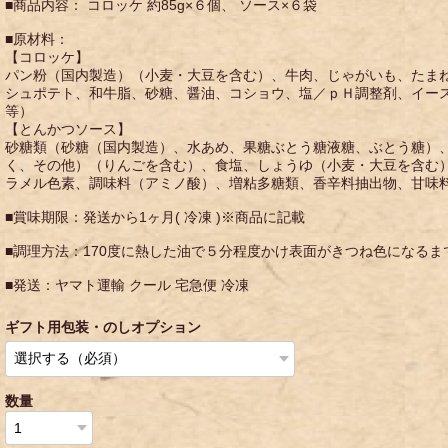
■商品内容： コロッケ 約85g×６個、 ソース×６袋
■原材料：
【コロッケ】
パン粉（国内製造）（小麦・大豆を含む）、牛肉、じゃがいも、たま
シュポテト、和牛脂、砂糖、醤油、コショウ、塩／ｐＨ調整剤、イー
等）
【とんかつソース】
砂糖類（砂糖（国内製造）、水あめ、果糖ぶとう糖液糖、ぶとう糖）
く、その他）（りんごを含む）、食塩、しょうゆ（小麦・大豆を含む
ラメル色素、調味料（アミノ酸）、増粘多糖類、香辛料抽出物、甘味
■賞味期限：発送から1ヶ月( 冷凍 )※商品に記載
■調理方法：170度に熱した油で５分程度かけ表面がきつね色になるまで揚
■発送：ヤマト運輸 クール 宅急便 冷凍
ギフト用包装・のしオプション
数量