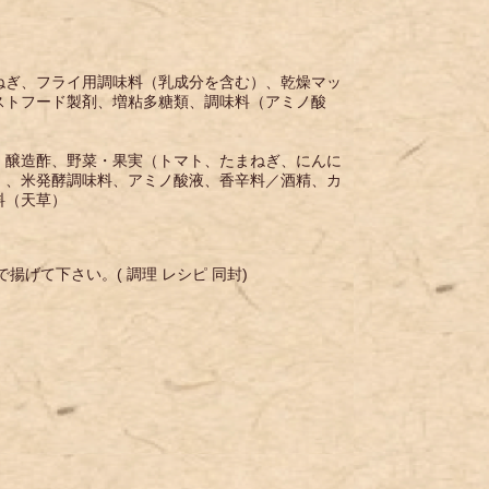
ねぎ、フライ用調味料（乳成分を含む）、乾燥マッ
ストフード製剤、増粘多糖類、調味料（アミノ酸
、醸造酢、野菜・果実（トマト、たまねぎ、にんに
）、米発酵調味料、アミノ酸液、香辛料／酒精、カ
料（天草）
げて下さい。( 調理 レシピ 同封)