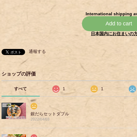
International shipping a
Add to cart
日本国内にお住まいの
通報する
ショップの評価
すべて
1
1
銀だらセットダブル
2022/04/03