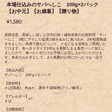
本場仕込みのサバへしこ 100g×2パック
【お中元】【お歳暮】【贈り物】
¥1,380
若狭名産、美味しい旨いと評判の味！越前若狭の伝統料理「サバ
へしこ」3枚に下ろした塩漬け鯖をぬかに漬け込み、2年程度熟成
させました。肉厚で脂もたっぷり、クセになる旨味をご堪能いた
だけます。食べきりサイズ100ｇを新鮮なまま真空パック加工し
ましたので、食べたい分だけお手軽にお召し上がりいただけま
す。食卓のおかずとして、また晩酌のお供にぴったりな一品で
す。
【商品内容】
サバへしこ 100ｇ×２パック
【原材料】
さば(国産)、米ぬか、唐辛子/調味料(アミノ酸等）
【アレルギー】
さば
【消費期限】